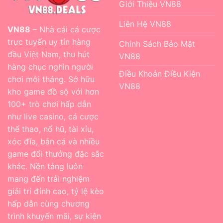
Giới Thiệu VN88
Liên Hệ VN88
VN88
– Nhà cái cá cược
trực tuyến uy tín hàng
Chính Sách Bảo Mật
đầu Việt Nam, thu hút
VN88
hàng chục nghìn người
Điều Khoản Điều Kiện
chơi mỗi tháng. Sở hữu
VN88
kho game đồ sộ với hơn
100+ trò chơi hấp dẫn
như live casino, cá cược
thể thao, nổ hũ, tài xỉu,
xóc đĩa, bắn cá và nhiều
game đổi thưởng đặc sắc
khác. Nền tảng luôn
mang đến trải nghiệm
giải trí đỉnh cao, tỷ lệ kèo
hấp dẫn cùng chương
trình khuyến mãi, sự kiện