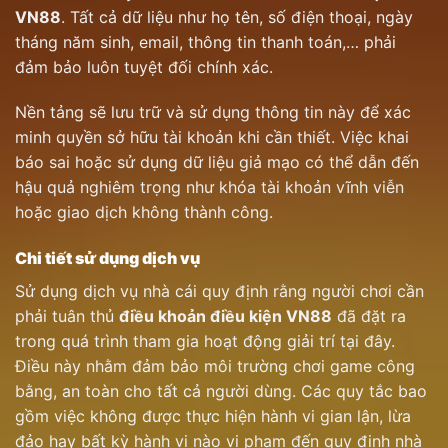
VN88
. Tất cả dữ liệu như họ tên, số điện thoại, ngày
tháng năm sinh, email, thông tin thanh toán,… phải
đảm bảo luôn tuyệt đối chính xác.
Nền tảng sẽ lưu trữ và sử dụng thông tin này để xác
minh quyền sở hữu tài khoản khi cần thiết. Việc khai
báo sai hoặc sử dụng dữ liệu giả mạo có thể dẫn đến
hậu quả nghiêm trọng như khóa tài khoản vĩnh viễn
hoặc giao dịch không thành công.
Chi tiết sử dụng dịch vụ
Sử dụng dịch vụ nhà cái quy định rằng người chơi cần
phải tuân thủ
điều khoản điều kiện VN88
đã đặt ra
trong quá trình tham gia hoạt động giải trí tại đây.
Điều này nhằm đảm bảo môi trường chơi game công
bằng, an toàn cho tất cả người dùng. Các quy tắc bao
gồm việc không được thực hiện hành vi gian lận, lừa
đảo hay bất kỳ hành vi nào vi phạm đến quy định nhà