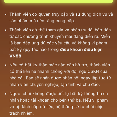
Thành viên có quyền truy cập và sử dụng dịch vụ và
sản phẩm mà nền tảng cung cấp.
Thành viên có thể tham gia và nhận ưu đãi hấp dẫn
từ các chương trình khuyến mãi đang diễn ra. Miễn
là bạn đáp ứng đủ các yêu cầu và không vi phạm
bất kỳ quy tắc nào trong
điều khoản điều kiện
VN88
.
Nếu có bất kỳ thắc mắc nào cần hỗ trợ, thành viên
có thể liên hệ nhanh chóng với đội ngũ CSKH của
nhà cái. Bạn sẽ nhận được phản hồi ngay lập tức từ
nhân viên chuyên nghiệp, tận tình và chu đáo.
Người chơi không được tiết lộ bất kỳ thông tin cá
nhân hoặc tài khoản cho bên thứ ba. Nếu vi phạm
và bị đánh cắp dữ liệu, hệ thống sẽ từ chối chịu
trách nhiệm.