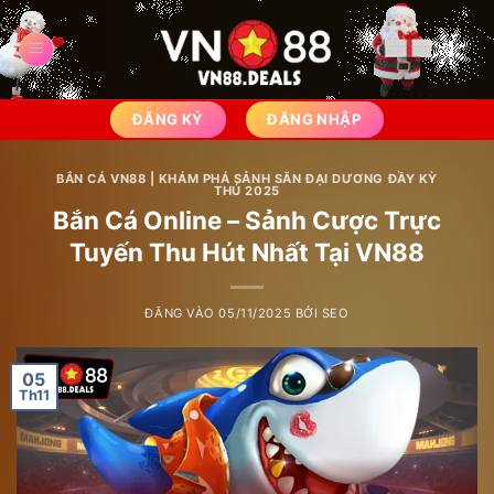
Bỏ
qua
nội
dung
ĐĂNG KÝ
ĐĂNG NHẬP
BẮN CÁ VN88 | KHÁM PHÁ SẢNH SĂN ĐẠI DƯƠNG ĐẦY KỲ
THÚ 2025
Bắn Cá Online – Sảnh Cược Trực
Tuyến Thu Hút Nhất Tại VN88
ĐĂNG VÀO
05/11/2025
BỞI
SEO
05
Th11