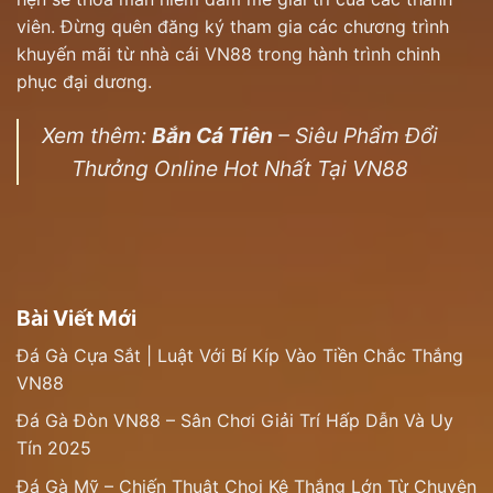
viên. Đừng quên đăng ký tham gia các chương trình
khuyến mãi từ nhà cái VN88 trong hành trình chinh
phục đại dương.
Xem thêm:
Bắn Cá Tiên
– Siêu Phẩm Đổi
Thưởng Online Hot Nhất Tại VN88
Bài Viết Mới
Đá Gà Cựa Sắt | Luật Với Bí Kíp Vào Tiền Chắc Thắng
VN88
Đá Gà Đòn VN88 – Sân Chơi Giải Trí Hấp Dẫn Và Uy
Tín 2025
Đá Gà Mỹ – Chiến Thuật Chọi Kê Thắng Lớn Từ Chuyên