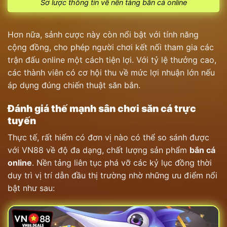
Sơ lược thông tin về nền tảng bắn cá online
Hơn nữa, sảnh cược này còn nổi bật với tính năng
cộng đồng, cho phép người chơi kết nối tham gia các
trận đấu online một cách tiện lợi. Với tỷ lệ thưởng cao,
các thành viên có cơ hội thu về mức lợi nhuận lớn nếu
áp dụng đúng chiến thuật săn bắn.
Đánh giá thế mạnh sân chơi săn cá trực
tuyến
Thực tế, rất hiếm có đơn vị nào có thể so sánh được
với VN88 về độ đa dạng, chất lượng sản phẩm
bắn cá
online
. Nền tảng liên tục phá vỡ các kỷ lục đồng thời
duy trì vị trí dẫn đầu thị trường nhờ những ưu điểm nổi
bật như sau: