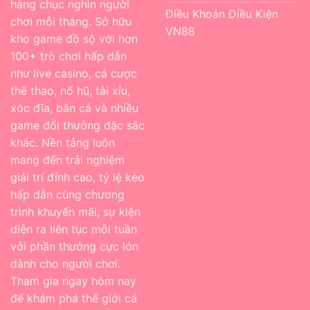
hàng chục nghìn người
Điều Khoản Điều Kiện
chơi mỗi tháng. Sở hữu
VN88
kho game đồ sộ với hơn
100+ trò chơi hấp dẫn
như live casino, cá cược
thể thao, nổ hũ, tài xỉu,
xóc đĩa, bắn cá và nhiều
game đổi thưởng đặc sắc
khác. Nền tảng luôn
mang đến trải nghiệm
giải trí đỉnh cao, tỷ lệ kèo
hấp dẫn cùng chương
trình khuyến mãi, sự kiện
diễn ra liên tục mỗi tuần
với phần thưởng cực lớn
dành cho người chơi.
Tham gia ngay hôm nay
để khám phá thế giới cá