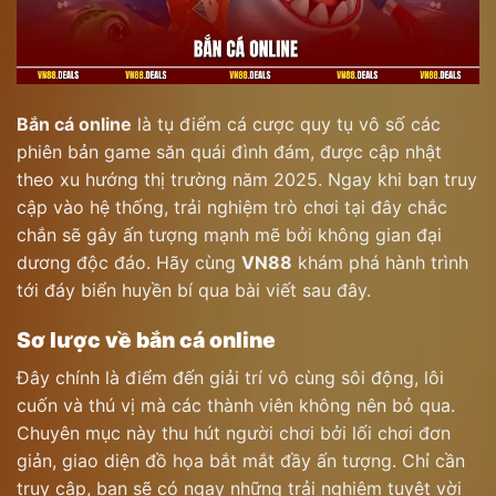
Bắn cá online
là tụ điểm cá cược quy tụ vô số các
phiên bản game săn quái đình đám, được cập nhật
theo xu hướng thị trường năm 2025. Ngay khi bạn truy
cập vào hệ thống, trải nghiệm trò chơi tại đây chắc
chắn sẽ gây ấn tượng mạnh mẽ bởi không gian đại
dương độc đáo. Hãy cùng
VN88
khám phá hành trình
tới đáy biển huyền bí qua bài viết sau đây.
Sơ lược về bắn cá online
Đây chính là điểm đến giải trí vô cùng sôi động, lôi
cuốn và thú vị mà các thành viên không nên bỏ qua.
Chuyên mục này thu hút người chơi bởi lối chơi đơn
giản, giao diện đồ họa bắt mắt đầy ấn tượng. Chỉ cần
truy cập, bạn sẽ có ngay những trải nghiệm tuyệt vời