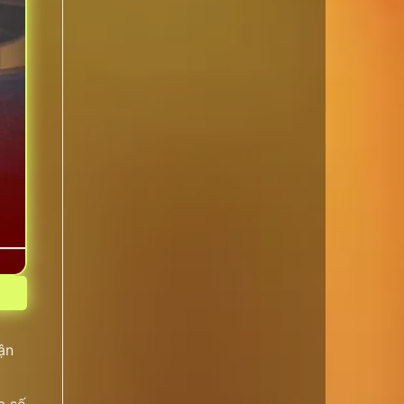
ận
a số