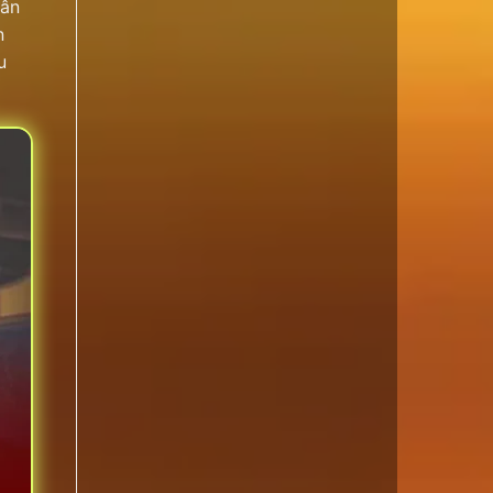
cân
n
u