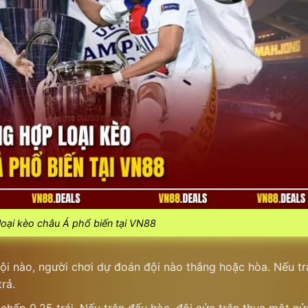
oại kèo châu Á phổ biến tại VN88
ội nào, người chơi dự đoán đội nào thắng hoặc hòa. Nếu tr
rả.
 chấp 0.25 trái. Nếu trận đấu hòa, đội cửa trên thua một nử