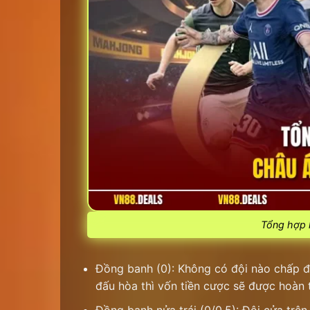
Tổng hợp l
Đồng banh (0): Không có đội nào chấp đ
đấu hòa thì vốn tiền cược sẽ được hoàn t
Đồng banh nửa trái (0/0.5): Đội cửa trên