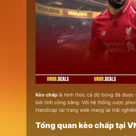
Kèo chấp
là hình thức cá độ bóng đá được 
bởi tính công bằng. Với hệ thống cược pho
Handicap tại trang web mang lại trải nghi
Tổng quan kèo chấp tại 