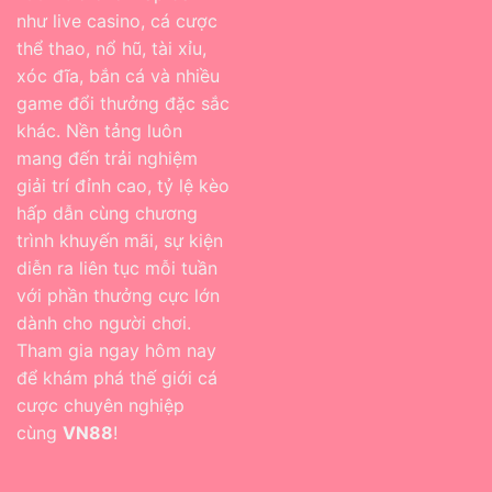
như live casino, cá cược
thể thao, nổ hũ, tài xỉu,
xóc đĩa, bắn cá và nhiều
game đổi thưởng đặc sắc
khác. Nền tảng luôn
mang đến trải nghiệm
giải trí đỉnh cao, tỷ lệ kèo
hấp dẫn cùng chương
trình khuyến mãi, sự kiện
diễn ra liên tục mỗi tuần
với phần thưởng cực lớn
dành cho người chơi.
Tham gia ngay hôm nay
để khám phá thế giới cá
cược chuyên nghiệp
cùng
VN88
!