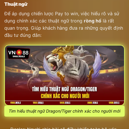
Thuật ngữ
Để áp dụng chiến lược Pay to win, việc hiểu rõ và sử
dụng chính xác các thuật ngữ trong
rồng hổ
là rất
quan trọng. Giúp khách hàng đưa ra những quyết định
đầu tư đúng đắn:
Tìm hiểu thuật ngữ Dragon/Tiger chính xác cho người mới