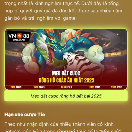
trọng nhất là kinh nghiệm thực tế. Dưới đây là tổng
hợp bí quyết quý giá đã đúc kết được sau nhiều năm
gắn bó và trải nghiệm với game:
Mẹo đặt cược rồng hổ bất bại 2025
Hạn chế cược Tie
Theo như nhận định của nhiều thành viên có kinh
nghiệm, cửa Hòa trong
rồng hổ
thực tế là “Mồi nhử”.